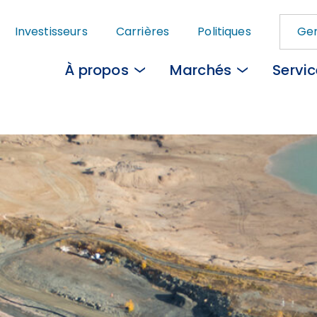
Passer
Investisseurs
Carrières
Politiques
Gem
au
contenu
À propos
Marchés
Servi
principal